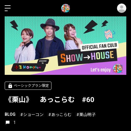
ロ
ベーシックプラン限定
《栗山》 あっこらむ #60
BLOG
#ショーコン
#あっこらむ
#栗山明子
1