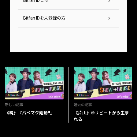
Bitfan IDとは
Bitfan IDを未登録の方
新しい記事
過去の記事
《純》『パペマク始動‼︎』
《片山》♾️リピートから生ま
れる