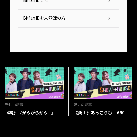
Bitfan IDとは
Bitfan IDを未登録の方
新しい記事
過去の記事
《純》『がらがらがら…』
《栗山》あっこらむ #80