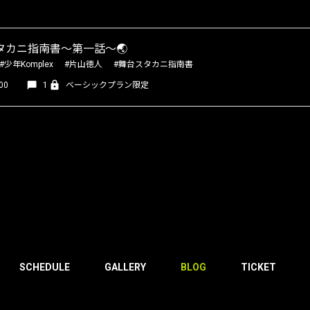
タカニ指南書〜第一話〜🌏
#少年Komplex
#片山徳人
#舞台スタカニ指南書
00
1
ベーシックプラン限定
SCHEDULE
GALLERY
BLOG
TICKET