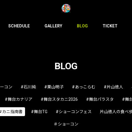
SCHEDULE
GALLERY
BLOG
TICKET
BLOG
ョーコン
#石川純
#栗山明子
#あっこらむ
#片山徳人
#舞台カナリア
#舞台スタカニ2026
#舞台パラスタ
#舞
タカニ指南書
#舞台TG
#ショーコンフェス
片山徳人の食べ
＃ショーコン