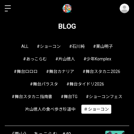
ロ
BLOG
ALL
#ショーコン
#石川純
#栗山明子
#あっこらむ
#片山徳人
#少年Komplex
#舞台ロロロ
#舞台カナリア
#舞台スタカニ2026
#舞台パラスタ
#舞台タイドリ2026
#舞台スタカニ指南書
#舞台TG
#ショーコンフェス
片山徳人の食べ歩き珍道中
＃ショーコン